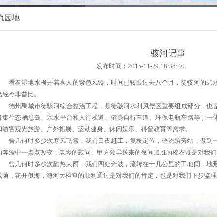
流园地
骇河记事
发布时间：2015-11-29 18:35:40
看着湿地水柳开着喜人的紫色风铃，时间已转眼过去八个月，徒骇河的碧
已经今非昔比。
德州禹城市徒骇河综合整治工程，是徒骇河水利风景区重要组成部分，也是
将集生态栖息岛、亲水平台和人行栈道、健身自行车道、环保电瓶车路等于一
和游客观光旅游、户外拓展、运动健身、休闲娱乐、科普教育等需求。
曾几何时多少次寒风飞雪，我们日夜赶工，复核定位，砼浇筑旁站，做到
的奔波中一点点改变，老乡的慰问、甲方领导送来的夜间加班的棉衣既是对我们
曾几何时多少次酷热大雨，我们四处奔波，流转在十几公里的工地间，地
成荫，花开似海，海河大检查的顺利通过是对我们的肯定，也是对我们下步监理