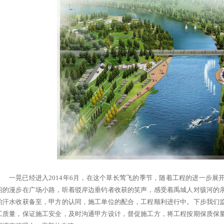
一晃已经进入2014年6月，在这个草长莺飞的季节，随着工程的进一步
闲的漫步在广场小路，听着驳岸边垂钓者收获的笑声，感受着禹城人对骇河的
的汗水收获备至，甲方的认同，施工单位的配合，工程顺利进行中。下步我们
工质量，保证施工安全，及时沟通甲方设计，督促施工方，将工程按期保质保