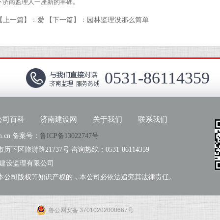
下济南监理人一座新的丰碑。
【上一篇】：
爱
【下一篇】：
园林监理没那么简单
0531-86114359
公司百科
济南建设网
关于我们
联系我们
om.cn 备案号：
鲁ICP备13022747号
区旅游路21737号 咨询热线：0531-86114359
市建设监理有限公司
本公司版权等知识产权的，本公司必依法追究其法律责任。
鲁公网安备 37010202000667号