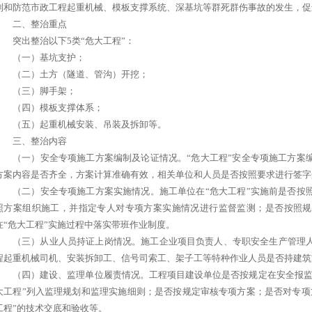
制和防范市政工程起重机械、模板支撑系统、深基坑等群死群伤事故的发生，促
二、整治重点
突出整治以下5类“危大工程”：
（一）基坑支护；
（二）土方（隧道、管沟）开挖；
（三）脚手架；
（四）模板支撑体系；
（五）起重机械安装、吊装及拆卸等。
三、整治内容
（一）安全专项施工方案编制及论证情况。“危大工程”安全专项施工方案
方案内容是否齐全，方案计算准确有效，相关单位和人员是否按照要求进行签字
（二）安全专项施工方案实施情况。施工单位在“危大工程”实施前是否按
照方案组织施工，并指定专人对专项方案实施情况进行监督监测；是否按照规
在“危大工程”实施过程中落实带班作业制度。
（三）从业人员持证上岗情况。施工企业项目负责人、专职安全生产管理
程起重机械司机、安装拆卸工、信号司索工、架子工等特种作业人员是否持建筑
（四）建设、监理单位履责情况。工程项目建设单位是否按规定在安全报监
大工程”列入监理规划和监理实施细则；是否按规定审核专项方案；是否对专项
工程”的技术交底和验收等。