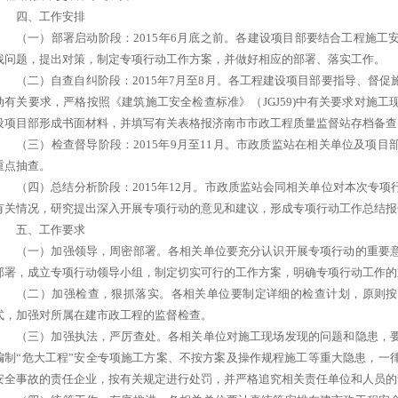
四、工作安排
（一）部署启动阶段：2015年6月底之前。各建设项目部要结合工程施
找问题，提出对策，制定专项行动工作方案，并做好相应的部署、落实工作。
（二）自查自纠阶段：2015年7月至8月。各工程建设项目部要指导、督
动有关要求，严格按照《建筑施工安全检查标准》（JGJ59)中有关要求对施
设项目部形成书面材料，并填写有关表格报济南市市政工程质量监督站存档备查
（三）检查督导阶段：2015年9月至11月。市政质监站在相关单位及项
重点抽查。
（四）总结分析阶段：2015年12月。市政质监站会同相关单位对本次专
有关情况，研究提出深入开展专项行动的意见和建议，形成专项行动工作总结报
五、工作要求
（一）加强领导，周密部署。各相关单位要充分认识开展专项行动的重要
部署，成立专项行动领导小组，制定切实可行的工作方案，明确专项行动工作的
（二）加强检查，狠抓落实。各相关单位要制定详细的检查计划，原则按
式，加强对所属在建市政工程的监督检查。
（三）加强执法，严厉查处。各相关单位对施工现场发现的问题和隐患，
编制“危大工程”安全专项施工方案、不按方案及操作规程施工等重大隐患，一
安全事故的责任企业，按有关规定进行处罚，并严格追究相关责任单位和人员的